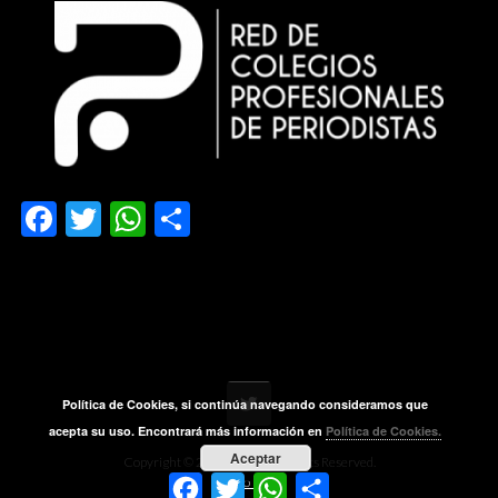
Facebook
Twitter
WhatsApp
Compartir
Política de Cookies, si continúa navegando consideramos que
acepta su uso. Encontrará más información en
Política de Cookies.
Aceptar
Copyright © 2018 APEX. All Rights Reserved.
Facebook
Twitter
WhatsApp
Compartir
Aviso legal